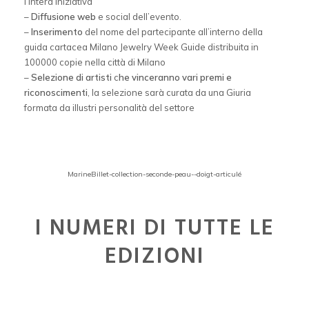
l’intera iniziativa
–
Diffusione web
e social dell’evento.
–
Inserimento
del nome del partecipante all’interno della
guida cartacea Milano Jewelry Week Guide distribuita in
100000 copie nella città di Milano
–
Selezione di artisti
c
he vinceranno vari premi e
riconoscimenti
, la selezione sarà curata da una Giuria
formata da illustri personalità del settore
MarineBillet-collection-seconde-peau--doigt-articulé
I NUMERI DI TUTTE LE
EDIZIONI