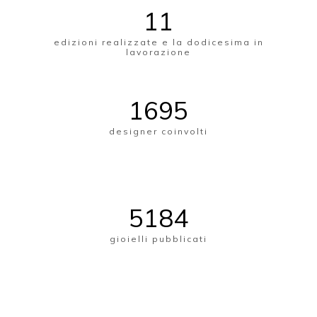
11
edizioni realizzate e la dodicesima in
lavorazione
1698
designer coinvolti
5195
gioielli pubblicati