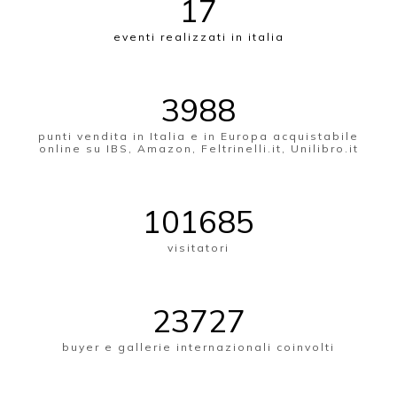
17
eventi realizzati in italia
3996
punti vendita in Italia e in Europa acquistabile
online su IBS, Amazon, Feltrinelli.it, Unilibro.it
101900
visitatori
23777
buyer e gallerie internazionali coinvolti