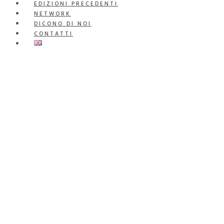
EDIZIONI PRECEDENTI
NETWORK
DICONO DI NOI
CONTATTI
ARTISTAR JEWELS EXHI
Artistar Jewels Exhibition torna con una selezionata collezione
dell’evento di quest’anno saranno gli oltre 100 designer provenien