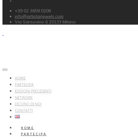
+39 02 3658 0208
info@artistarjewels.com
Via Sansovino 6 20133 Milano
HOME
PARTECIPA
EDIZIONI PRECEDENTI
NETWORK
DICONO DI NOI
CONTATTI
HOME
PARTECIPA